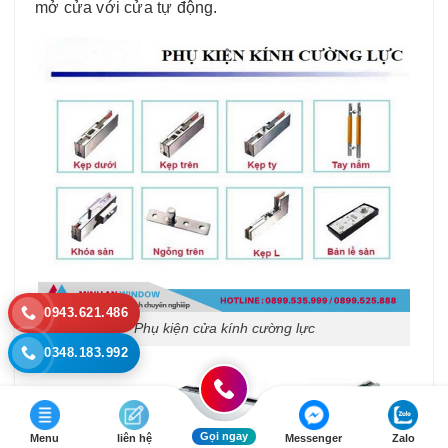
mở cửa với cửa tự động.
0943.621.486
Phụ kiện cửa kính cường lực
0348.183.992
Gọi ngay
Menu
liên hệ
Messenger
Zalo