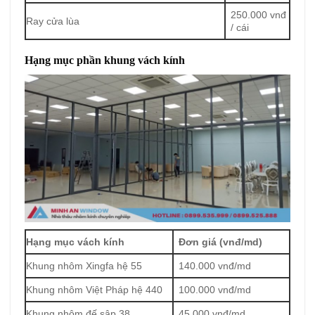
250.000 vnđ
Ray cửa lùa
/ cái
Hạng mục phần khung vách kính
Hạng mục vách kính
Đơn giá (vnđ/md)
Khung nhôm Xingfa hệ 55
140.000 vnđ/md
Khung nhôm Việt Pháp hệ 440
100.000 vnđ/md
Khung nhôm đế sập 38
45.000 vnđ/md