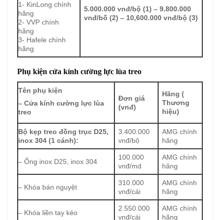
1- KinLong chính
5.000.000 vnđ/bộ (1) – 9.800.000
hãng
vnđ/bố (2) – 10,600.000 vnđ/bộ (3)
2- VVP chính
hãng
3- Hafele chính
hãng
Phụ kiện cửa kính cường lực lùa treo
Tên phụ kiện
Hãng (
Đơn giá
Thương
– Cửa kính cường lực lùa
(vnđ)
hiệu)
treo
Bộ kẹp treo đồng trục D25,
3.400.000
AMG chính
inox 304 (1 cánh):
vnđ/bộ
hãng
100.000
AMG chính
– Ống inox D25, inox 304
vnđ/md
hãng
310.000
AMG chính
– Khóa bán nguyệt
vnđ/cái
hãng
2.550.000
AMG chính
– Khóa liền tay kéo
vnđ/cái
hãng