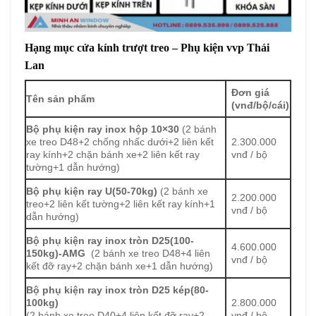
Hạng mục cửa kính trượt treo – Phụ kiện vvp Thái
Lan
Đơn giá
Tên sản phẩm
(vnđ/bộ/cái)
Bộ phụ kiện ray inox hộp 10×30
(2 bánh
xe treo D48+2 chống nhấc dưới+2 liên kết
2.300.000
ray kính+2 chặn bánh xe+2 liên kết ray
vnđ / bộ
tường+1 dẫn hướng)
Bộ phụ kiện ray U(50-70kg)
(2 bánh xe
2.200.000
treo+2 liên kết tường+2 liên kết ray kính+1
vnđ / bộ
dẫn hướng)
Bộ phụ kiện ray inox tròn D25(100-
4.600.000
150kg)-AMG
(2 bánh xe treo D48+4 liên
vnđ / bộ
kết đỡ ray+2 chặn bánh xe+1 dẫn hướng)
Bộ phụ kiện ray inox tròn D25 kép(80-
100kg)
2.800.000
(2 bánh xe treo D40+4 liên kết đỡ ray+2
vnđ / bộ