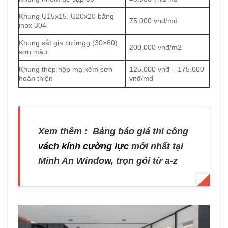
Khung U15x15, U20x20 bằng
75.000 vnđ/md
inox 304
Khung sắt gia cườngg (30×60)
200.000 vnđ/m2
sơn màu
Khung thép hộp mạ kẽm sơn
125.000 vnđ – 175.000
hoàn thiện
vnđ/md
Xem thêm : Bảng báo giá thi công
vách kính cường lực
mới nhất tại
Minh An Window, trọn gói từ a-z