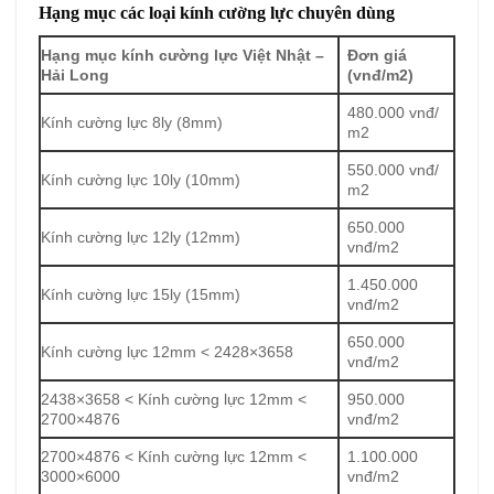
Hạng mục các loại kính cường lực chuyên dùng
Hạng mục kính cường lực Việt Nhật –
Đơn giá
Hải Long
(vnđ/m2)
480.000 vnđ/
Kính cường lực 8ly (8mm)
m2
550.000 vnđ/
Kính cường lực 10ly (10mm)
m2
650.000
Kính cường lực 12ly (12mm)
vnđ/m2
1.450.000
Kính cường lực 15ly (15mm)
vnđ/m2
650.000
Kính cường lực 12mm < 2428×3658
vnđ/m2
2438×3658 < Kính cường lực 12mm <
950.000
2700×4876
vnđ/m2
2700×4876 < Kính cường lực 12mm <
1.100.000
3000×6000
vnđ/m2