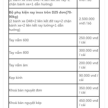
chặn bánh xe+1 dẫn hướng)
Bộ phụ kiện ray inox tròn D25 đơn(70-
90kg)
2.500.000
(2 bánh xe D48+2 liên kết đỡ ray+2 chặn
vnđ / bộ
bánh xe+2 liên kết ray tường+1 dẫn
hướng)
250.000 vnđ
Tay nắm 600
/ cái
300.000 vnđ
Tay nắm 800
/ cái
200.000 vnđ
Tay nắm âm
/ cái
90.000 vnđ /
Kẹp kính
cái
350.000 vnđ
Khoá bán nguyệt đơn
/ cái
450.000 vnđ
Khoá bán nguyệt kép
/ cái