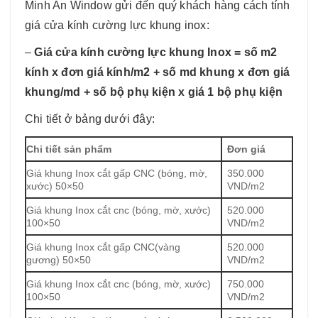
Minh An Window gửi đến quý khách hàng cách tính
giá cửa kính cường lực khung inox:
–
Giá cửa kính cường lực khung Inox = số m2
kính x đơn giá kính/m2 + số md khung x đơn giá
khung/md + số bộ phụ kiện x giá 1 bộ phụ kiện
Chi tiết ở bảng dưới đây:
Chi tiết sản phẩm
Đơn giá
Giá khung Inox cắt gấp CNC (bóng, mờ,
350.000
xước) 50×50
VND/m2
Giá khung Inox cắt cnc (bóng, mờ, xước)
520.000
100×50
VND/m2
Giá khung Inox cắt gấp CNC(vàng
520.000
gương) 50×50
VND/m2
Giá khung Inox cắt cnc (bóng, mờ, xước)
750.000
100×50
VND/m2