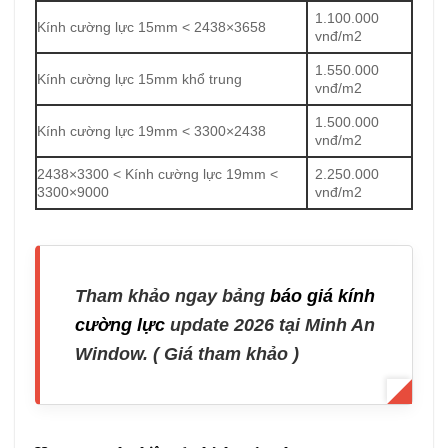
1.100.000
Kính cường lực 15mm < 2438×3658
vnđ/m2
1.550.000
Kính cường lực 15mm khổ trung
vnđ/m2
1.500.000
Kính cường lực 19mm < 3300×2438
vnđ/m2
2438×3300 < Kính cường lực 19mm <
2.250.000
3300×9000
vnđ/m2
Tham khảo ngay bảng
báo giá kính
cường lực
update 2026 tại Minh An
Window. ( Giá tham khảo )