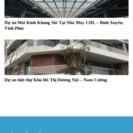
Dự án Mái Kính Khung Sắt Tại Nhà Máy CDL – Bình Xuyên,
Vĩnh Phúc
Dự án biệt thự Khu Đô Thị Dương Nội – Nam Cường