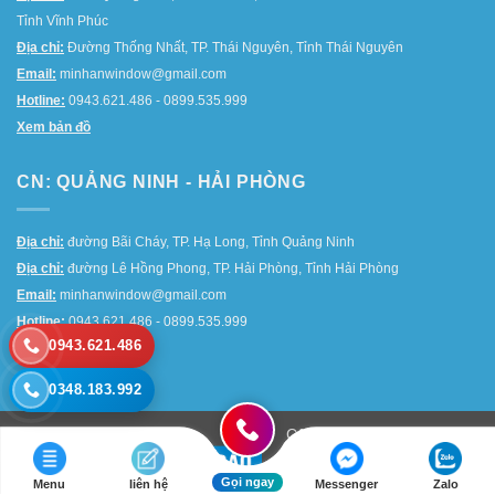
Tỉnh Vĩnh Phúc
Địa chỉ:
Đường Thống Nhất, TP. Thái Nguyên, Tỉnh Thái Nguyên
Email:
minhanwindow@gmail.com
Hotline:
0943.621.486 - 0899.535.999
Xem bản đồ
CN: QUẢNG NINH - HẢI PHÒNG
Địa chỉ:
đường Bãi Cháy, TP. Hạ Long, Tỉnh Quảng Ninh
Địa chỉ:
đường Lê Hồng Phong, TP. Hải Phòng, Tỉnh Hải Phòng
Email:
minhanwindow@gmail.com
Hotline
:
0943.621.486 - 0899.535.999
0943.621.486
Xem bản đồ
0348.183.992
Công Ty Tnhh Thương Mại
Và Đầu Tư Xây Dựng Minh
Gọi ngay
An. GPDKKD: 0108117701
Menu
liên hệ
Messenger
Zalo