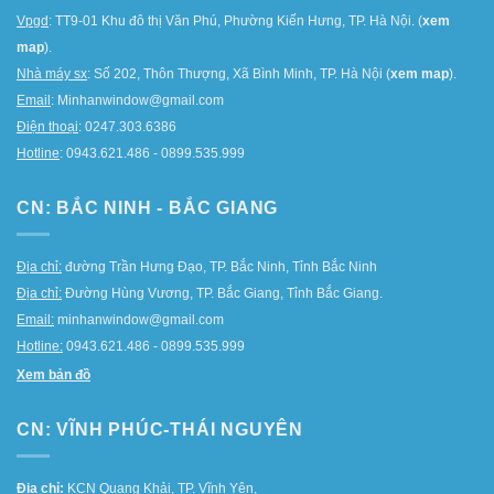
Vpgd
: TT9-01 Khu đô thị Văn Phú, Phường Kiến Hưng, TP. Hà Nội. (
xem
map
).
Nhà máy sx
: Số 202, Thôn Thượng, Xã Bình Minh, TP. Hà Nội (
xem map
).
Email
: Minhanwindow@gmail.com
Điện thoại
: 0247.303.6386
Hotline
: 0943.621.486 - 0899.535.999
CN: BẮC NINH - BẮC GIANG
Địa chỉ:
đường Trần Hưng Đạo, TP. Bắc Ninh, Tỉnh Bắc Ninh
Địa chỉ:
Đường Hùng Vương, TP. Bắc Giang, Tỉnh Bắc Giang.
Email:
minhanwindow@gmail.com
Hotline:
0943.621.486 - 0899.535.999
Xem bản đồ
CN: VĨNH PHÚC-THÁI NGUYÊN
Địa chỉ:
KCN Quang Khải, TP. Vĩnh Yên,