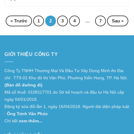
Phân
« Trước
1
2
3
4
…
7
Sau »
trang
bài
viết
GIỚI THIỆU CÔNG TY
Công Ty TNHH Thương Mại Và Đầu Tư Xây Dựng Minh An Địa
chỉ: TT9-01 Khu đô thị Văn Phú, Phường Kiến Hưng, TP. Hà Nội.
(Bản đồ đường đi)
Mã số thuế: 0108117701 do Sở kế hoạch và đầu tư Hà Nội cấp
ngày 04/01/2018.
Đăng ký sửa đổi lần 1, ngày 16/04/2018. Người đài diện pháp luật
:
Ông Trịnh Văn Phúc
.
Chi tiết
xem thêm...