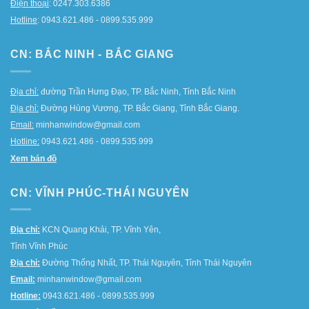
Điện thoại
: 0247.303.6386
Hotline
: 0943.621.486 - 0899.535.999
CN: BẮC NINH - BẮC GIANG
Địa chỉ:
đường Trần Hưng Đạo, TP. Bắc Ninh, Tỉnh Bắc Ninh
Địa chỉ:
Đường Hùng Vương, TP. Bắc Giang, Tỉnh Bắc Giang.
Email:
minhanwindow@gmail.com
Hotline:
0943.621.486 - 0899.535.999
Xem bản đồ
CN: VĨNH PHÚC-THÁI NGUYÊN
Địa chỉ:
KCN Quang Khải, TP. Vĩnh Yên,
Tỉnh Vĩnh Phúc
Địa chỉ:
Đường Thống Nhất, TP. Thái Nguyên, Tỉnh Thái Nguyên
Email:
minhanwindow@gmail.com
Hotline:
0943.621.486 - 0899.535.999