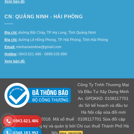
Xem bản đồ
CN: QUẢNG NINH - HẢI PHÒNG
Địa chỉ:
đường Bãi Cháy, TP. Hạ Long, Tỉnh Quảng Ninh
Địa chỉ:
đường Lê Hồng Phong, TP. Hải Phòng, Tỉnh Hải Phòng
Email:
minhanwindow@gmail.com
Hotline
:
0943.621.486 - 0899.535.999
Xem bản đồ
Công Ty Tnhh Thương Mại
Và Đầu Tư Xây Dựng Minh
An. GPDKKD: 0108117701
do Sở kế hoạch và đầu tư
Hà Nội cấp sửa đổi mới
nhất ngày 04/01/2018. Mã số thuế : 0108117701 Sửa đổi cập
0943.621.486
nhật mới nhất đăng ký và quản lý bởi Chi cục thuế Thành Phố Hà
Nội.
0348.183.992