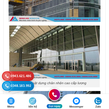
0943.621.486
Vách mặt dựng chân nhện cao cấp lượng
0348.183.992
Gọi ngay
Menu
liên hệ
Messenger
Zalo