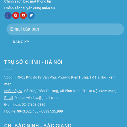
Chính sách bảo mật thông tin
Chính sách tuyển dụng nhân sự
TRỤ SỞ CHÍNH - HÀ NỘI
Vpgd
: TT9-01 Khu đô thị Văn Phú, Phường Kiến Hưng, TP. Hà Nội. (
xem
map
).
Nhà máy sx
: Số 202, Thôn Thượng, Xã Bình Minh, TP. Hà Nội (
xem map
).
Email
: Minhanwindow@gmail.com
Điện thoại
: 0247.303.6386
Hotline
: 0943.621.486 - 0899.535.999
CN: BẮC NINH - BẮC GIANG