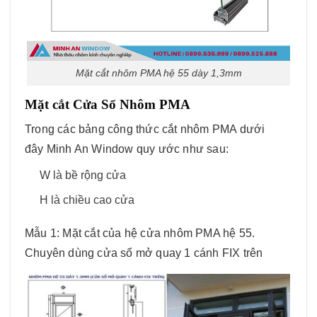
Mặt cắt nhôm PMA hệ 55 dày 1,3mm
Mặt cắt Cửa Sổ Nhôm PMA
Trong các bảng
công thức
cắt nhôm PMA dưới
đây
Minh An Window
quy ước như sau:
W là
bề rộng
cửa
H là
chiều cao
cửa
Mẫu 1: Mặt cắt của hệ cửa nhôm PMA hệ 55.
Chuyên dùng cửa sổ mở quay 1 cánh FIX trên