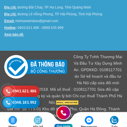
Địa chỉ:
đường Bãi Cháy, TP. Hạ Long, Tỉnh Quảng Ninh
Địa chỉ:
đường Lê Hồng Phong, TP. Hải Phòng, Tỉnh Hải Phòng
Email:
minhanwindow@gmail.com
Hotline
:
0943.621.486 - 0899.535.999
Xem bản đồ
Công Ty Tnhh Thương Mại
Và Đầu Tư Xây Dựng Minh
An. GPDKKD: 0108117701
do Sở kế hoạch và đầu tư
Hà Nội cấp sửa đổi mới
nhất ngày 04/01/2018. Mã số thuế : 0108117701 Sửa đổi cập
0943.621.486
nhật mới nhất đăng ký và quản lý bởi Chi cục thuế Thành Phố Hà
Nội.
0348.183.992
Địa chỉ: Số TT9-01 Khu đô thị Văn Phú, Quận Hà Đông, Thành
Phố Hà Nội. Điện thoại: 0247.303.6386. - Email:
minhanwindow@gmail.com.
Gọi ngay
Menu
liên hệ
Messenger
Zalo