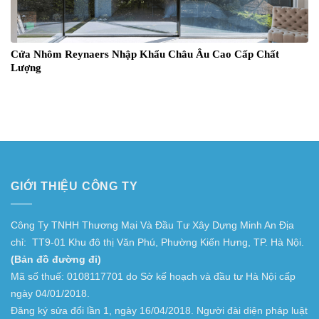
Cửa Nhôm Reynaers Nhập Khẩu Châu Âu Cao Cấp Chất
Lượng
GIỚI THIỆU CÔNG TY
Công Ty TNHH Thương Mại Và Đầu Tư Xây Dựng Minh An Địa
chỉ: TT9-01 Khu đô thị Văn Phú, Phường Kiến Hưng, TP. Hà Nội.
(Bản đồ đường đi)
Mã số thuế: 0108117701 do Sở kế hoạch và đầu tư Hà Nội cấp
ngày 04/01/2018.
Đăng ký sửa đổi lần 1, ngày 16/04/2018. Người đài diện pháp luật