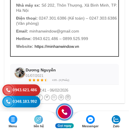
Nhà máy sx:
Số 202, Thôn Thượng, Xã Bình Minh, TP.
Hà Nội
Điện thoại:
0247.301.6386 (Kế toán) – 0247.303.6386
(Văn phòng)
Email:
minhanwindow@gmail.com
Hotline:
0943.621.486 – 0899.525.999
Website:
https://minhanwindow.vn
Dương Nguyễn
01/07/2021
4.5/5 - (8 {Phiếu})
0943.621.486
Cập nhật:
22:41 - 06/02/2026
Chia sẻ:
0348.183.992
Để lại một bình luận
Gọi ngay
Menu
liên hệ
Messenger
Zalo