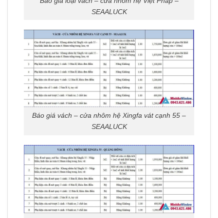
Báo giá loại vách – cửa nhôm hệ Việt Pháp –
SEAALUCK
Báo giá vách – cửa nhôm hệ Xingfa vát cạnh 55 –
SEAALUCK