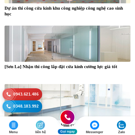
Dự án thi công cửa kính khu công nghiệp công nghệ cao sinh
học
[Sơn La] Nhận thi công lắp đặt cửa kính cường lực giá tốt
0943.621.486
0348.183.992
Chuyên thi công lắp đặt cửa kính cường lực tại Bắc Kạn
Gọi ngay
Menu
liên hệ
Messenger
Zalo