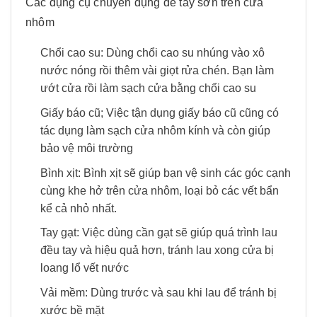
Các dụng cụ chuyên dụng để tẩy sơn trên cửa
nhôm
Chổi cao su: Dùng chổi cao su nhúng vào xô
nước nóng rồi thêm vài giọt rửa chén. Bạn làm
ướt cửa rồi làm sạch cửa bằng chổi cao su
Giấy báo cũ; Việc tận dụng giấy báo cũ cũng có
tác dụng làm sạch cửa nhôm kính và còn giúp
bảo vệ môi trường
Bình xịt: Bình xịt sẽ giúp bạn vệ sinh các góc cạnh
cùng khe hở trên cửa nhôm, loại bỏ các vết bẩn
kể cả nhỏ nhất.
Tay gạt: Việc dùng cần gạt sẽ giúp quá trình lau
đều tay và hiệu quả hơn, tránh lau xong cửa bị
loang lổ vết nước
Vải mềm: Dùng trước và sau khi lau để tránh bị
xước bề mặt