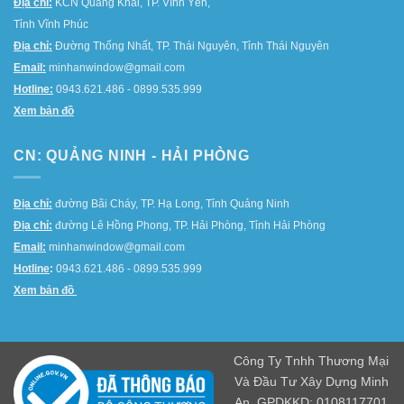
Địa chỉ:
KCN Quang Khải, TP. Vĩnh Yên,
Tỉnh Vĩnh Phúc
Địa chỉ:
Đường Thống Nhất, TP. Thái Nguyên, Tỉnh Thái Nguyên
Email:
minhanwindow@gmail.com
Hotline:
0943.621.486 - 0899.535.999
Xem bản đồ
CN: QUẢNG NINH - HẢI PHÒNG
Địa chỉ:
đường Bãi Cháy, TP. Hạ Long, Tỉnh Quảng Ninh
Địa chỉ:
đường Lê Hồng Phong, TP. Hải Phòng, Tỉnh Hải Phòng
Email:
minhanwindow@gmail.com
Hotline
:
0943.621.486 - 0899.535.999
Xem bản đồ
Công Ty Tnhh Thương Mại
Và Đầu Tư Xây Dựng Minh
An. GPDKKD: 0108117701