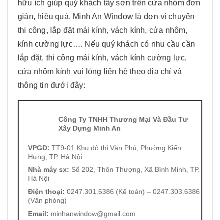
hữu ích giúp quý khách tẩy sơn trên cửa nhôm đơn
giản, hiệu quả. Minh An Window là đơn vị chuyên
thi công, lắp đặt mái kính, vách kính, cửa nhôm,
kính cường lực…. Nếu quý khách có nhu cầu cần
lắp đặt, thi công mái kính, vách kính cường lực,
cửa nhôm kính vui lòng liên hệ theo địa chỉ và
thông tin đưới đây:
Công Ty TNHH Thương Mại Và Đầu Tư
Xây Dựng Minh An
VPGD:
TT9-01 Khu đô thị Văn Phú, Phường Kiến
Hưng, TP. Hà Nội
Nhà máy sx:
Số 202, Thôn Thượng, Xã Bình Minh, TP.
Hà Nội
Điện thoại:
0247.301.6386 (Kế toán) – 0247.303.6386
(Văn phòng)
Email:
minhanwindow@gmail.com