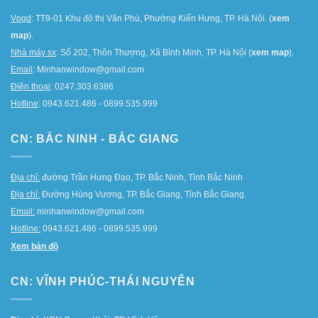
Vpgd
: TT9-01 Khu đô thị Văn Phú, Phường Kiến Hưng, TP. Hà Nội. (
xem
map
).
Nhà máy sx
: Số 202, Thôn Thượng, Xã Bình Minh, TP. Hà Nội (
xem map
).
Email
: Minhanwindow@gmail.com
Điện thoại
: 0247.303.6386
Hotline
: 0943.621.486 - 0899.535.999
CN: BẮC NINH - BẮC GIANG
Địa chỉ:
đường Trần Hưng Đạo, TP. Bắc Ninh, Tỉnh Bắc Ninh
Địa chỉ:
Đường Hùng Vương, TP. Bắc Giang, Tỉnh Bắc Giang.
Email:
minhanwindow@gmail.com
Hotline:
0943.621.486 - 0899.535.999
Xem bản đồ
CN: VĨNH PHÚC-THÁI NGUYÊN