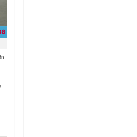
ên
h
,