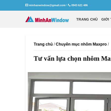
Skip
minhanwindow@gmail.com
\
0943 621 486
to
content
TRANG CHỦ
GIỚI
Trang chủ
/
Chuyên mục nhôm Maxpro
/
Tư vấn lựa chọn nhôm Max