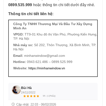
0899.535.999
hoặc thông tin chi tiết dưới đây nhé.
Thông tin chi tiết liên hệ:
Công Ty TNHH Thương Mại Và Đầu Tư Xây Dựng
Minh An
VPGD:
TT9-01 Khu đô thị Văn Phú, Phường Kiến Hưng,
TP. Hà Nội
Nhà máy sx:
Số 202, Thôn Thượng, Xã Bình Minh, TP.
Hà Nội
Email:
minhanwindow@gmail.com
Hotline:
0943.621.486 – 0899.525.999
Website:
https://minhanwindow.vn
Bùi Hà
24/11/2022
5/5 - (1 {Phiếu})
Cập nhật:
22:03 - 06/02/2026