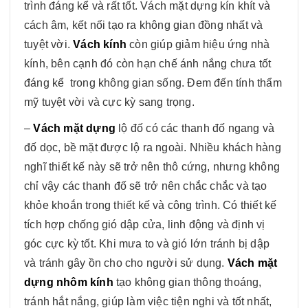
trình đáng kể và rất tốt. Vách mặt dựng kín khít và
cách âm, kết nối tạo ra không gian đồng nhất và
tuyệt vời.
Vách kính
còn giúp giảm hiệu ứng nhà
kính, bên cạnh đó còn hạn chế ánh nắng chưa tốt
đáng kể trong không gian sống. Đem đến tính thẩm
mỹ tuyệt vời và cực kỳ sang trọng.
–
Vách mặt dựng
lộ đố có các thanh đố ngang và
đố dọc, bề mặt được lộ ra ngoài. Nhiều khách hàng
nghĩ thiết kế này sẽ trở nên thô cứng, nhưng không
chỉ vậy các thanh đố sẽ trở nên chắc chắc và tạo
khỏe khoắn trong thiết kế và công trình. Có thiết kế
tích hợp chống gió dập cửa, linh động và định vị
góc cực kỳ tốt. Khi mưa to và gió lớn tránh bị dập
và tránh gây ồn cho cho người sử dụng.
Vách mặt
dựng nhôm kính
tạo không gian thông thoáng,
tránh hắt nắng, giúp làm việc tiện nghi và tốt nhất,