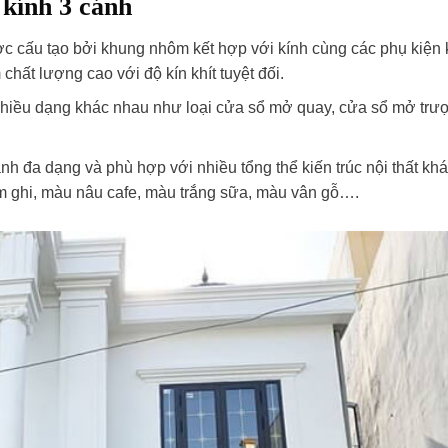
kính 3 cánh
ợc cấu tạo bởi khung nhôm kết hợp với kính cùng các phụ kiện 
hất lượng cao với độ kín khít tuyệt đối.
nhiều dạng khác nhau như loại cửa sổ mở quay, cửa sổ mở trượ
h đa dạng và phù hợp với nhiều tổng thể kiến trúc nội thất kh
m ghi, màu nâu cafe, màu trắng sữa, màu vân gỗ….