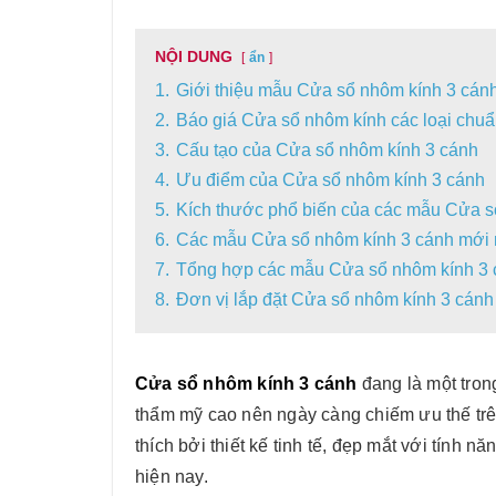
NỘI DUNG
ẩn
1.
Giới thiệu mẫu Cửa sổ nhôm kính 3 cán
2.
Báo giá Cửa sổ nhôm kính các loại chuẩ
3.
Cấu tạo của Cửa sổ nhôm kính 3 cánh
4.
Ưu điểm của Cửa sổ nhôm kính 3 cánh
5.
Kích thước phổ biến của các mẫu Cửa s
6.
Các mẫu Cửa sổ nhôm kính 3 cánh mới 
7.
Tổng hợp các mẫu Cửa sổ nhôm kính 3 c
8.
Đơn vị lắp đặt Cửa sổ nhôm kính 3 cánh
Cửa sổ nhôm kính 3 cánh
đang là một tron
thẩm mỹ cao nên ngày càng chiếm ưu thế trên
thích bởi thiết kế tinh tế, đẹp mắt với tính 
hiện nay.