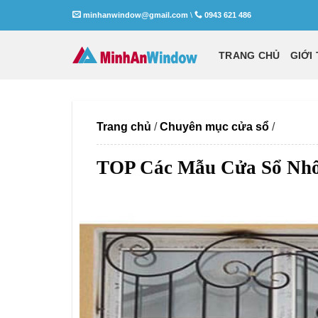
Skip
minhanwindow@gmail.com
\
0943 621 486
to
content
TRANG CHỦ
GIỚI
Trang chủ
/
Chuyên mục cửa sổ
/
TOP Các Mẫu Cửa Sổ Nhôm