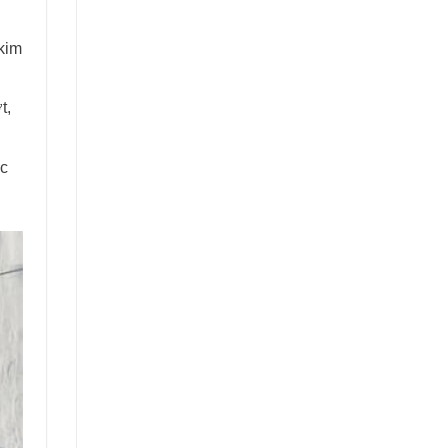
kim
t,
ác