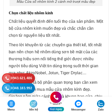
Mẫu Cửa sổ nhôm kính 2 cánh mở trượt mẫu đẹp
Chọn chất liệu nhôm kính
Chất liệu quyết định đến tuổi thọ của sản phẩm. Một
bộ cửa nhôm kính muốn đẹp và chắc chắn cần
chọn từ nguyên liệu tốt nhất.
Theo lời khuyên từ các chuyên gia thiết kế, tốt nhất
bạn nên chọn hệ nhôm dùng sơn bề mặt của các
thương hiệu sơn nổi tiếng thế giới được nhiều
người tiêu dùng Việt tin dùng trong suốt thời gian
qua như: AkzoNobel, Jotun, Tiger Drylac…
0943.621.486
Gioăng cũng là bộ phận quan trọng bạn cần xem
0348.183.992
xét kỹ khi chọn mua mẫu cửa nhôm kính đẹp.
Gioăng nằm giữa cánh cửa và khung bao cửa, chịu
sức ép lớn khi chúng ta đóng mở cửa. Nó đóng vai
Gọi ngay
Menu
liên hệ
Messenger
Zalo
trò quyết định đến độ kín nước, khả năng chống ồn