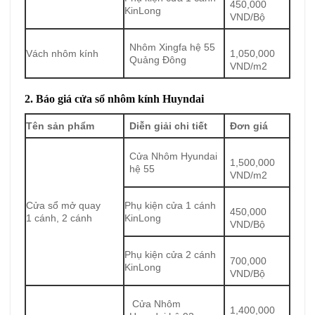
450,000
KinLong
VND/Bộ
Nhôm Xingfa hệ 55
Vách nhôm kính
1,050,000
Quảng Đông
VND/m2
2. Báo giá cửa sổ nhôm kính Huyndai
Tên sản phẩm
Diễn giải chi tiết
Đơn giá
Cửa Nhôm Hyundai
1,500,000
hệ 55
VND/m2
Cửa sổ mở quay
Phụ kiện cửa 1 cánh
450,000
1 cánh, 2 cánh
KinLong
VND/Bộ
Phụ kiện cửa 2 cánh
700,000
KinLong
VND/Bộ
Cửa Nhôm
1,400,000