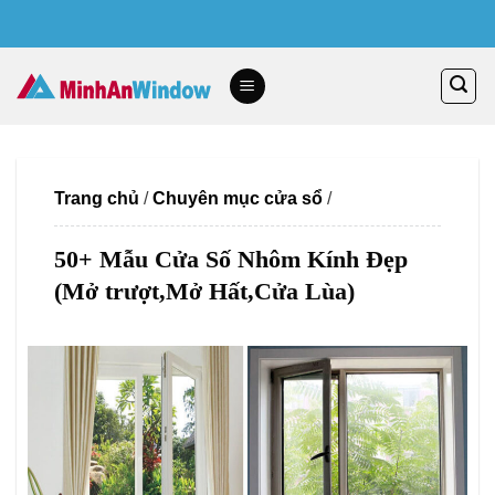
Skip
to
content
Trang chủ
/
Chuyên mục cửa sổ
/
50+ Mẫu Cửa Số Nhôm Kính Đẹp
(Mở trượt,Mở Hất,Cửa Lùa)