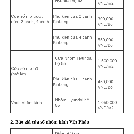
Hyundai hệ 93
VND/m2
Cửa sổ mở trượt
Phụ kiện cửa 2 cánh
300,000
(lùa) 2 cánh, 4 cánh
KinLong
VND/Bộ
Phụ kiện cửa 4 cánh
550,000
KinLong
VND/Bộ
Cửa Nhôm Hyundai
1,500,000
hệ 55
VND/m2
Cửa sổ mở hất
(mở lật)
Phụ kiện cửa 1 cánh
450,000
KinLong
VND/Bộ
Nhôm Hyundai hệ
Vách nhôm kính
1,050,000
55
VND/m2
2. Báo giá cửa sổ nhôm kính Việt Pháp
Diễn giải chi