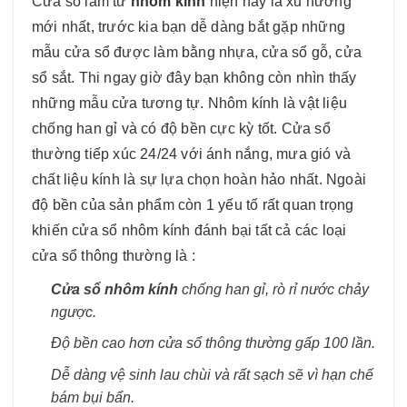
Cửa sổ làm từ
nhôm kính
hiện nay là xu hướng
mới nhất, trước kia bạn dễ dàng bắt gặp những
mẫu cửa sổ được làm bằng nhựa, cửa sổ gỗ, cửa
sổ sắt. Thi ngay giờ đây bạn không còn nhìn thấy
những mẫu cửa tương tự. Nhôm kính là vật liệu
chống han gỉ và có độ bền cực kỳ tốt. Cửa sổ
thường tiếp xúc 24/24 với ánh nắng, mưa gió và
chất liệu kính là sự lựa chọn hoàn hảo nhất. Ngoài
độ bền của sản phẩm còn 1 yếu tố rất quan trọng
khiến cửa sổ nhôm kính đánh bại tất cả các loại
cửa sổ thông thường là :
Cửa sổ nhôm kính
chống han gỉ, rò rỉ nước chảy
ngược.
Độ bền cao hơn cửa sổ thông thường gấp 100 lần.
Dễ dàng vệ sinh lau chùi và rất sạch sẽ vì hạn chế
bám bụi bẩn.