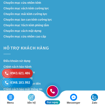
Chuyên mục cửa nhôm kính
Chuyên mục vách kính cường lực
Chuyên mục mái kính cường lực
Chuyên mục lan can kính cường lực
Chuyên mục Vách kính phòng tắm
Chuyên mục vách mặt dựng
Chuyên mục cửa nhôm cao cấp
HỖ TRỢ KHÁCH HÀNG
Điều khoản sử dụng
Chính sách bảo hành
Chính sách vận chuyển
0943.621.486
Chính sách mua hàng
0348.183.992
Chính sách đổi trả hoàn tiền
Chính sách bảo mật thông tin
Chính sách tuyển dụng nhân sự
Gọi ngay
Menu
liên hệ
Messenger
Zalo