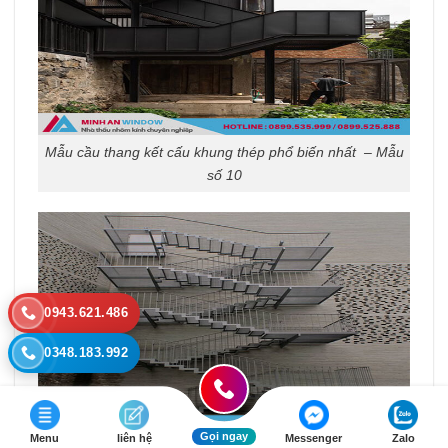
Mẫu cầu thang kết cấu khung thép phổ biến nhất – Mẫu
số 10
0943.621.486
0348.183.992
Gọi ngay
Menu
liên hệ
Messenger
Zalo