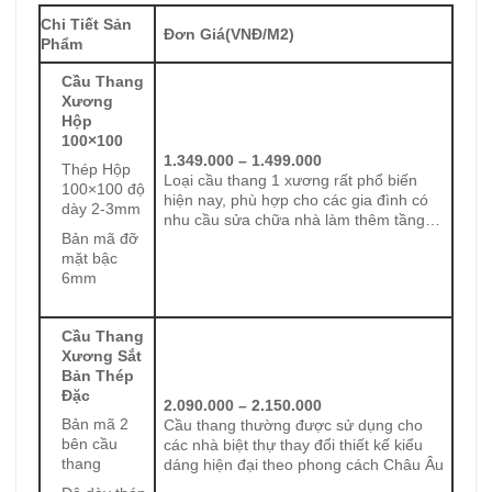
Chi Tiết Sản
Đơn Giá(VNĐ/M2)
Phẩm
Cầu Thang
Xương
Hộp
100×100
1.349.000 – 1.499.000
Thép Hộp
Loại cầu thang 1 xương rất phổ biến
100×100 độ
hiện nay, phù hợp cho các gia đình có
dày 2-3mm
nhu cầu sửa chữa nhà làm thêm tầng…
Bản mã đỡ
mặt bậc
6mm
Cầu Thang
Xương Sắt
Bản Thép
Đặc
2.090.000 – 2.150.000
Bản mã 2
Cầu thang thường được sử dụng cho
bên cầu
các nhà biệt thự thay đổi thiết kế kiểu
thang
dáng hiện đại theo phong cách Châu Âu